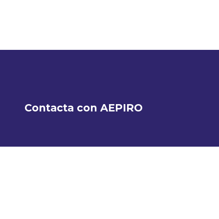
Contacta con AEPIRO
Calle Príncipe de Vergara 116, 1ºD, 28002
Madrid
aepiro@aepiro.org