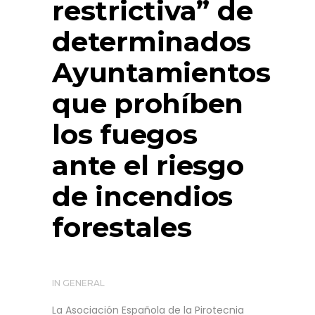
restrictiva” de
determinados
Ayuntamientos
que prohíben
los fuegos
ante el riesgo
de incendios
forestales
IN
GENERAL
La Asociación Española de la Pirotecnia