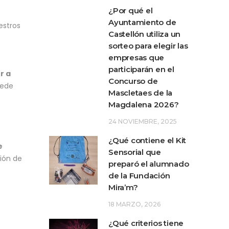
¿Por qué el
Ayuntamiento de
estros
Castellón utiliza un
sorteo para elegir las
empresas que
participarán en el
r a
Concurso de
uede
Mascletaes de la
Magdalena 2026?
24 NOVIEMBRE, 2025
¿Qué contiene el Kit
e
Sensorial que
ión de
preparó el alumnado
de la Fundación
Mira’m?
18 MARZO, 2026
¿Qué criterios tiene