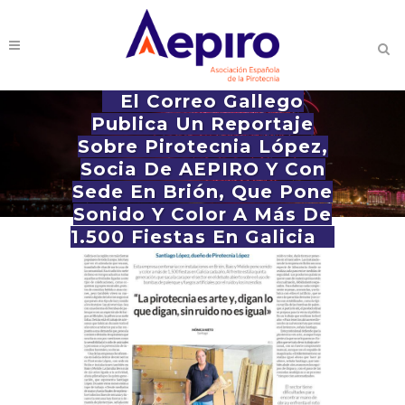
El Correo Gallego
Publica Un Reportaje
Sobre Pirotecnia López,
Socia De AEPIRO Y Con
Sede En Brión, Que Pone
Sonido Y Color A Más De
1.500 Fiestas En Galicia